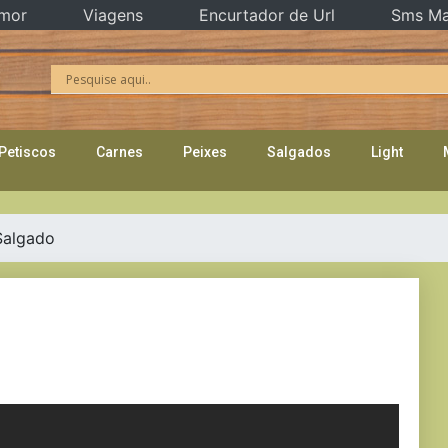
mor
Viagens
Encurtador de Url
Sms Ma
Petiscos
Carnes
Peixes
Salgados
Light
Salgado