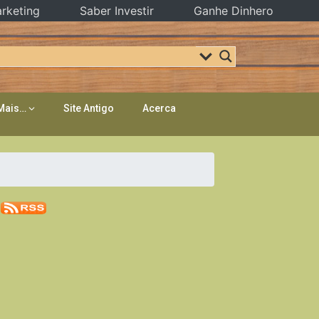
rketing
Saber Investir
Ganhe Dinhero
Mais…
Site Antigo
Acerca