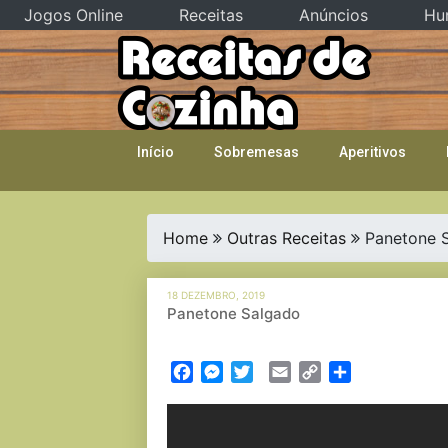
Jogos Online
Receitas
Anúncios
Hu
Skip
to
content
Início
Sobremesas
Aperitivos
Home
Outras Receitas
Panetone 
18 DEZEMBRO, 2019
Panetone Salgado
Facebook
Messenger
Twitter
Email
Copy
Partilhar
Link