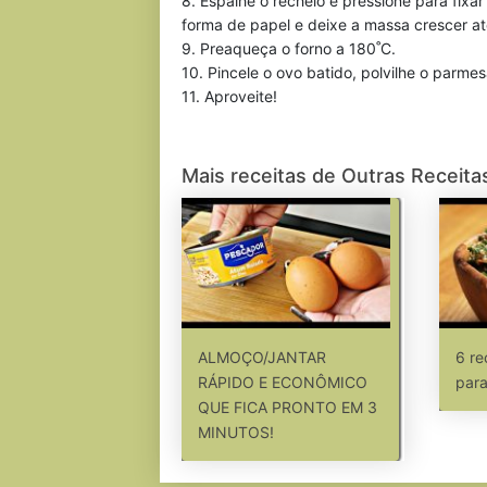
8. Espalhe o recheio e pressione para fixa
forma de papel e deixe a massa crescer at
9. Preaqueça o forno a 180˚C.
10. Pincele o ovo batido, polvilhe o parme
11. Aproveite!
Mais receitas de Outras Receita
ALMOÇO/JANTAR
6 re
RÁPIDO E ECONÔMICO
para
QUE FICA PRONTO EM 3
MINUTOS!