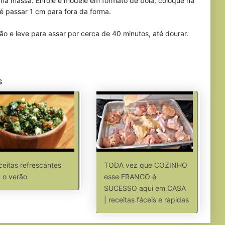
r na massa. Enrole e modele em formato de bola, coloque na
é passar 1 cm para fora da forma.
são e leve para assar por cerca de 40 minutos, até dourar.
s
ceitas refrescantes
TODA vez que COZINHO
 o verão
esse FRANGO é
SUCESSO aqui em CASA
| receitas fáceis e rapidas