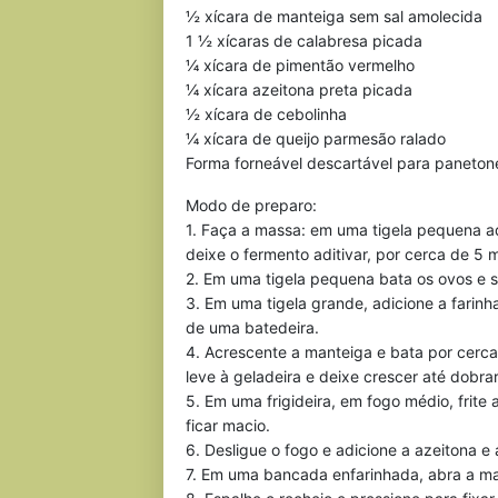
½ xícara de manteiga sem sal amolecida
1 ½ xícaras de calabresa picada
¼ xícara de pimentão vermelho
¼ xícara azeitona preta picada
½ xícara de cebolinha
¼ xícara de queijo parmesão ralado
Forma forneável descartável para paneton
Modo de preparo:
1. Faça a massa: em uma tigela pequena ad
deixe o fermento aditivar, por cerca de 5 
2. Em uma tigela pequena bata os ovos e s
3. Em uma tigela grande, adicione a farinh
de uma batedeira.
4. Acrescente a manteiga e bata por cerc
leve à geladeira e deixe crescer até dobr
5. Em uma frigideira, em fogo médio, frite
ficar macio.
6. Desligue o fogo e adicione a azeitona e a
7. Em uma bancada enfarinhada, abra a ma