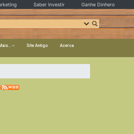
rketing
Saber Investir
Ganhe Dinhero
Mais…
Site Antigo
Acerca