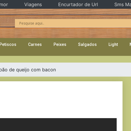
mor
Viagens
Encurtador de Url
Sms Ma
Petiscos
Carnes
Peixes
Salgados
Light
 pão de queijo com bacon