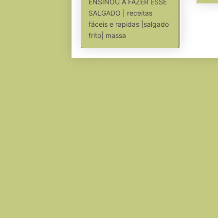
ENSINOU A FAZER ESSE
SALGADO | receitas
fáceis e rapidas |salgado
frito| massa