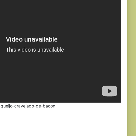
e-queijo-cravejado-de-bacon