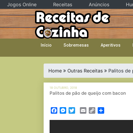
Jogos Online
Receitas
Anúncios
Hu
Skip
to
content
Início
Sobremesas
Aperitivos
Home
Outras Receitas
Palitos de
18 OUTUBRO, 2018
Palitos de pão de queijo com bacon
Facebook
Messenger
Twitter
Email
Copy
Partilhar
Link