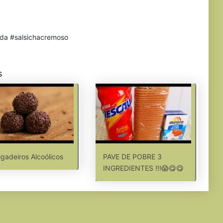
ida #salsichacremoso
s
igadeiros Alcoólicos
PAVE DE POBRE 3
INGREDIENTES !!!😱😋😋