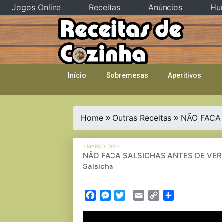
Jogos Online
Receitas
Anúncios
Hu
Skip
to
content
Início
Sobremesas
Aperitivos
Home
Outras Receitas
NÃO FACA S
1 MARÇO, 2021
NÃO FACA SALSICHAS ANTES DE VER ESS
Salsicha
Facebook
Messenger
Twitter
Email
Copy
Partilhar
Link