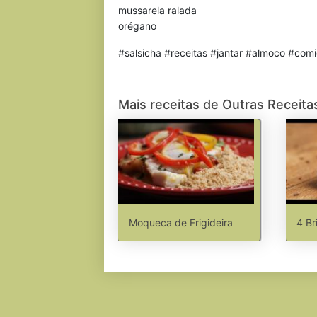
mussarela ralada
orégano
#salsicha #receitas #jantar #almoco #com
Mais receitas de Outras Receita
Moqueca de Frigideira
4 Br