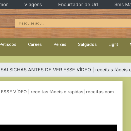
mor
Viagens
Encurtador de Url
Sms Ma
Petiscos
Carnes
Peixes
Salgados
Light
ALSICHAS ANTES DE VER ESSE VÍDEO | receitas fáceis e r
E VÍDEO | receitas fáceis e rapidas| receitas com