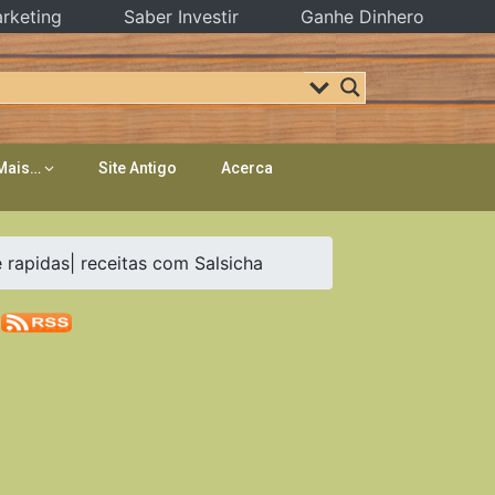
rketing
Saber Investir
Ganhe Dinhero
Mais…
Site Antigo
Acerca
apidas| receitas com Salsicha