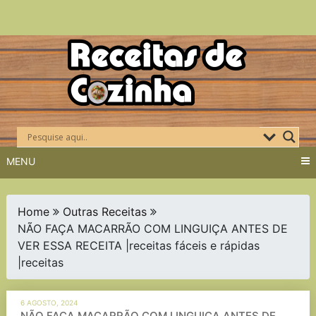
Skip
to
content
MENU
Home
Outras Receitas
NÃO FAÇA MACARRÃO COM LINGUIÇA ANTES DE
VER ESSA RECEITA |receitas fáceis e rápidas
|receitas
6 AGOSTO, 2024
NÃO FAÇA MACARRÃO COM LINGUIÇA ANTES DE