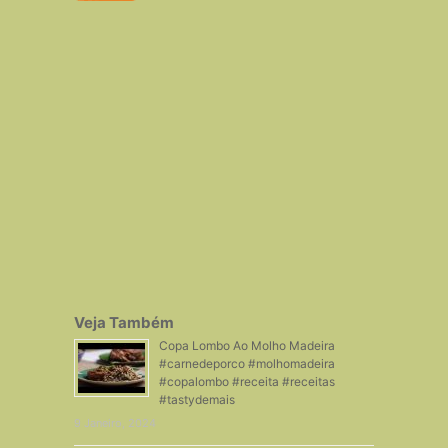
Veja Também
Copa Lombo Ao Molho Madeira
#carnedeporco #molhomadeira
#copalombo #receita #receitas
#tastydemais
9 Janeiro, 2024