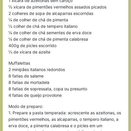
1 xícara de azeitonas sem caroço
½ xícara de pimentões vermelhos assados picados
2 colheres de sopa de alcaparras escorridas
¼ de colher de chá de pimenta
½ colher de chá de tempero italiano
¼ de colher de chá sementes de erva doce
¼ de colher de chá de pimenta calabresa
400g de picles escorrido
⅓ de xícara de azeite
Muffalettas
2 minipães italianos redondos
8 fatias de salame
8 fatias de mortadela
8 fatias de sopressata, copa ou presunto
4 fatias de queijo provolone
Modo de preparo:
1. Prepare a pasta temperada: acrescente as azeitonas, os
pimentões vermelhos, as alcaparras, o tempero italiano, a
erva doce, a pimenta calabresa e o picles em um