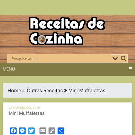
Skip
to
content
MENU
Home
Outras Receitas
Mini Muffalettas
29 NOVEMBRO, 2019
Mini Muffalettas
Facebook
Messenger
Twitter
Email
Copy
Partilhar