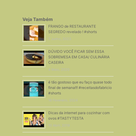
Veja Também
FRANGO de RESTAURANTE
SEGREDO revelado ! #shorts
7 Junho, 2023
DÚVIDO VOCÊ FICAR SEM ESSA
SOBREMESA EM CASA/ CULINÁRIA
CASEIRA
4 Maio, 2020
é tão gostoso que eu faço quase todo
final de semana!!! #receitasdofabricio
#shorts
16 Fevereiro, 2024
Dicas da internet para cozinhar com
ovos #TASTYTESTA
10 Abril, 2019