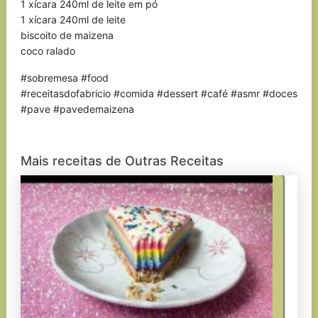
1 xícara 240ml de leite em pó
1 xícara 240ml de leite
biscoito de maizena
coco ralado
#sobremesa #food
#receitasdofabricio #comida #dessert #café #asmr #doces
#pave #pavedemaizena
Mais receitas de Outras Receitas