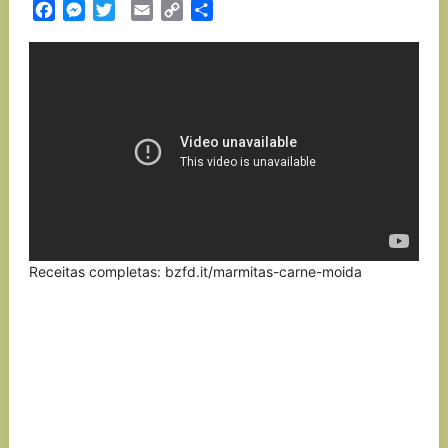
Facebook
Messenger
Twitter
Email
Copy
Partilhar
Link
Receitas completas: bzfd.it/marmitas-carne-moida