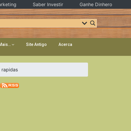
rketing
Saber Investir
Ganhe Dinhero
Mais…
Site Antigo
Acerca
 rapidas