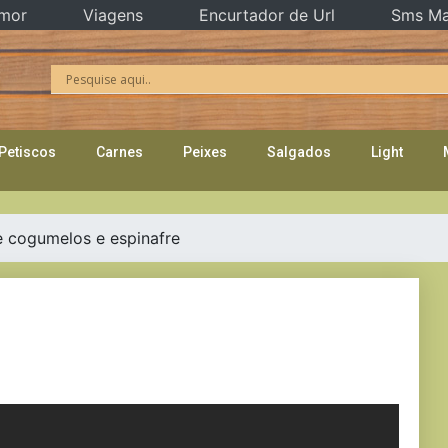
mor
Viagens
Encurtador de Url
Sms Ma
Petiscos
Carnes
Peixes
Salgados
Light
 cogumelos e espinafre