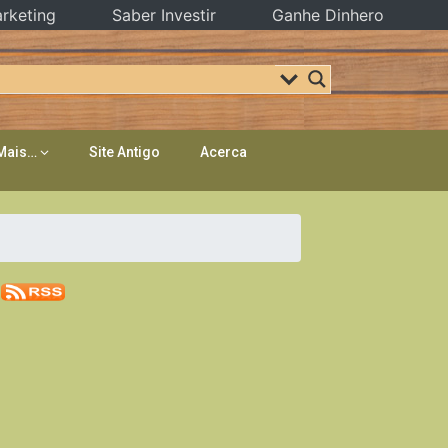
rketing
Saber Investir
Ganhe Dinhero
Mais…
Site Antigo
Acerca