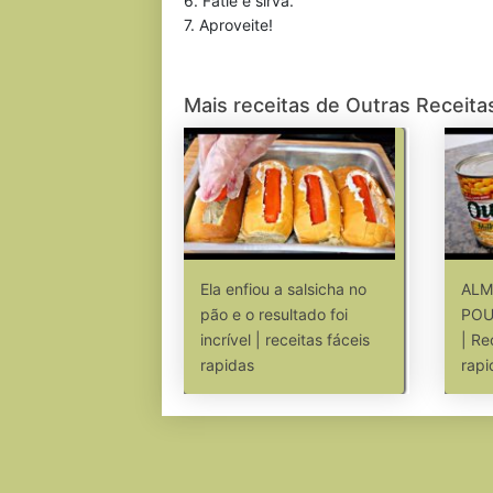
6. Fatie e sirva.
7. Aproveite!
Mais receitas de Outras Receita
Ela enfiou a salsicha no
ALM
pão e o resultado foi
POU
incrível | receitas fáceis
| Re
rapidas
rapi