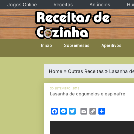
Jogos Online
Receitas
Anúncios
Hu
Skip
to
content
Início
Sobremesas
Aperitivos
Home
Outras Receitas
Lasanha de
30 SETEMBRO, 2019
Lasanha de cogumelos e espinafre
Facebook
Messenger
Twitter
Email
Copy
Partilhar
Link