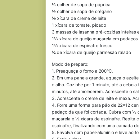
½ colher de sopa de páprica
½ colher de sopa de orégano
½ xícara de creme de leite
1 xícara de tomate, picado
3 massas de lasanha pré-cozidas inteiras 
1½ xícara de queijo muçarela em pedaços
1½ xícara de espinafre fresco
¼ de xícara de queijo parmesão ralado
Modo de preparo:
1. Preaqueça o forno a 200ºC.
2. Em uma panela grande, aqueça o azeite
o alho. Cozinhe por 1 minuto, até a cebola
minutos, até amolecerem. Acrescente o sal
3. Acrescente o creme de leite e mexa. Ac
4. Forre uma forma para pão de 22×12 cen
pedaço da que foi cortada. Cubra com ⅓ 
muçarela e ½ xícara de espinafre. Repita
espinafre, finalizando com uma camada d
5. Envolva com papel-alumínio e leve ao fo