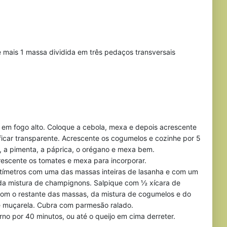
e mais 1 massa dividida em três pedaços transversais
 em fogo alto. Coloque a cebola, mexa e depois acrescente
 ficar transparente. Acrescente os cogumelos e cozinhe por 5
, a pimenta, a páprica, o orégano e mexa bem.
rescente os tomates e mexa para incorporar.
tímetros com uma das massas inteiras de lasanha e com um
da mistura de champignons. Salpique com ½ xícara de
 com o restante das massas, da mistura de cogumelos e do
e muçarela. Cubra com parmesão ralado.
rno por 40 minutos, ou até o queijo em cima derreter.