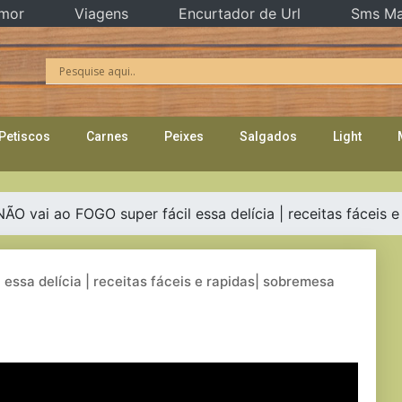
mor
Viagens
Encurtador de Url
Sms Ma
Petiscos
Carnes
Peixes
Salgados
Light
ÃO vai ao FOGO super fácil essa delícia | receitas fáceis 
essa delícia | receitas fáceis e rapidas| sobremesa