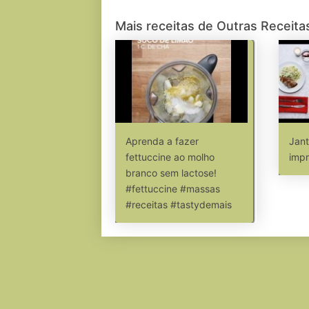
Mais receitas de Outras Receita
Aprenda a fazer
Jant
fettuccine ao molho
impr
branco sem lactose!
#fettuccine #massas
#receitas #tastydemais