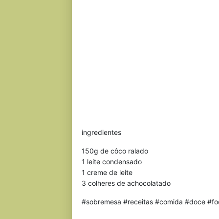
ingredientes
150g de côco ralado
1 leite condensado
1 creme de leite
3 colheres de achocolatado
#sobremesa #receitas #comida #doce #fo