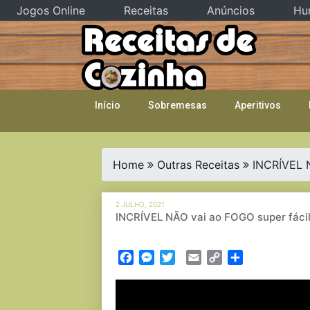
Jogos Online
Receitas
Anúncios
Hu
Skip
to
content
Início
Sobremesas
Aperitivos
Home
Outras Receitas
INCRÍVEL N
2 JULHO, 2021
INCRÍVEL NÃO vai ao FOGO super fácil 
Facebook
Messenger
Twitter
Email
Copy
Partilhar
Link