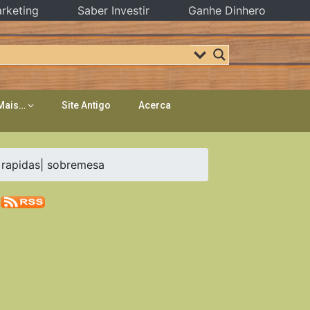
rketing
Saber Investir
Ganhe Dinhero
Mais…
Site Antigo
Acerca
e rapidas| sobremesa