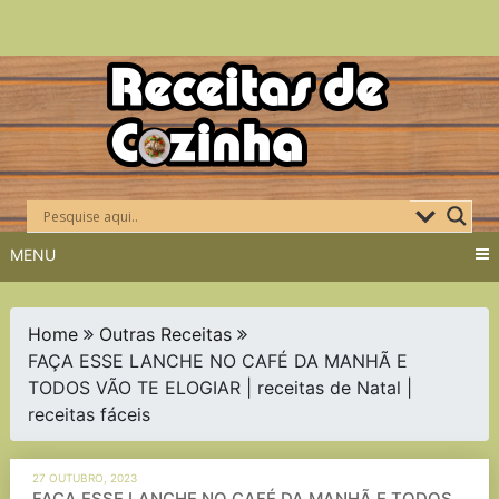
Skip
to
content
MENU
Home
Outras Receitas
FAÇA ESSE LANCHE NO CAFÉ DA MANHÃ E
TODOS VÃO TE ELOGIAR | receitas de Natal |
receitas fáceis
27 OUTUBRO, 2023
FAÇA ESSE LANCHE NO CAFÉ DA MANHÃ E TODOS