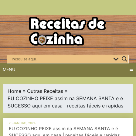
Skip
to
content
MENU
Home
Outras Receitas
EU COZINHO PEIXE assim na SEMANA SANTA e é
SUCESSO aqui em casa | receitas fáceis e rapidas
25 JANEIRO, 2024
EU COZINHO PEIXE assim na SEMANA SANTA e é
SUCESSO aqui em casa | receitas fáceis e rapidas