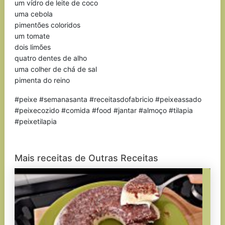
um vídro de leite de coco
uma cebola
pimentões coloridos
um tomate
dois limões
quatro dentes de alho
uma colher de chá de sal
pimenta do reino
#peixe #semanasanta #receitasdofabricio #peixeassado
#peixecozido #comida #food #jantar #almoço #tilapia
#peixetilapia
Mais receitas de Outras Receitas