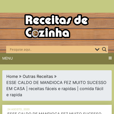
Skip
to
content
MENU
Home
Outras Receitas
ESSE CALDO DE MANDIOCA FEZ MUITO SUCESSO
EM CASA | receitas fáceis e rapidas | comida fácil
e rapida
24 AGOSTO, 2020
ESSE CALDO DE MANDIOCA FEZ MUITO SUCESSO