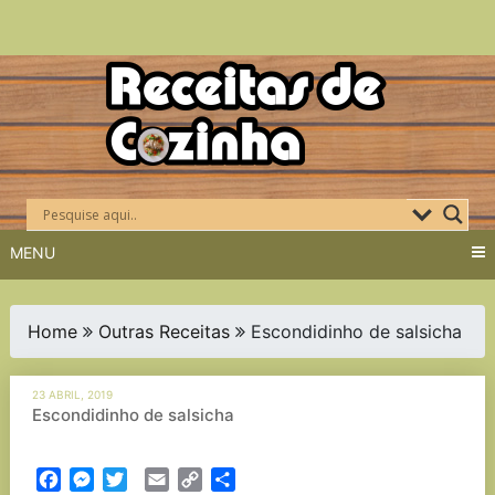
Skip
to
content
MENU
Home
Outras Receitas
Escondidinho de salsicha
23 ABRIL, 2019
Escondidinho de salsicha
Facebook
Messenger
Twitter
Email
Copy
Partilhar