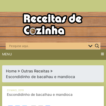
Skip
to
content
MENU
Home
Outras Receitas
Escondidinho de bacalhau e mandioca
23 MAIO, 2019
Escondidinho de bacalhau e mandioca