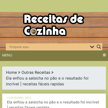
Skip
to
content
MENU
Home
Outras Receitas
Ela enfiou a salsicha no pão e o resultado foi
incrível | receitas fáceis rapidas
13 DEZEMBRO, 2023
Ela enfiou a salsicha no pão e o resultado foi incrível
| receitas fáceis rapidas