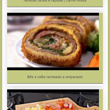
receitas fáceis e rápidas | carne moida
Bife a rol6e recheado e empanado