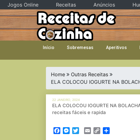
Jogos Online
Receitas
Anúncios
Hu
Skip
to
content
Início
Sobremesas
Aperitivos
Home
Outras Receitas
ELA COLOCOU IOGURTE NA BOLACHA D
22 JANEIRO, 2024
ELA COLOCOU IOGURTE NA BOLACHA D
receitas fáceis e rapida
Facebook
Messenger
Twitter
Email
Copy
Partilhar
Link