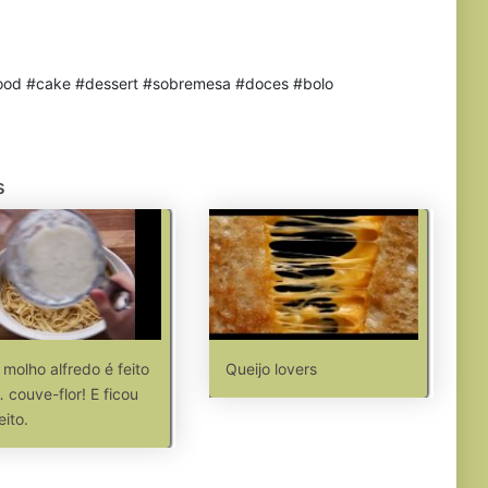
#food #cake #dessert #sobremesa #doces #bolo
s
 molho alfredo é feito
Queijo lovers
 couve-flor! E ficou
eito.