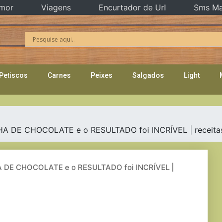
mor
Viagens
Encurtador de Url
Sms Ma
Petiscos
Carnes
Peixes
Salgados
Light
E CHOCOLATE e o RESULTADO foi INCRÍVEL | receitas f
E CHOCOLATE e o RESULTADO foi INCRÍVEL |