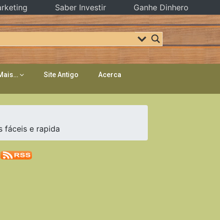
rketing
Saber Investir
Ganhe Dinhero
Mais…
Site Antigo
Acerca
áceis e rapida