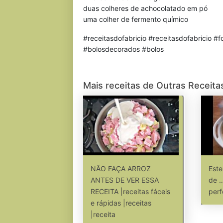
duas colheres de achocolatado em pó
uma colher de fermento químico
#receitasdofabricio #receitasdofabricio 
#bolosdecorados #bolos
Mais receitas de Outras Receita
NÃO FAÇA ARROZ
Este
ANTES DE VER ESSA
de …
RECEITA |receitas fáceis
perf
e rápidas |receitas
|receita