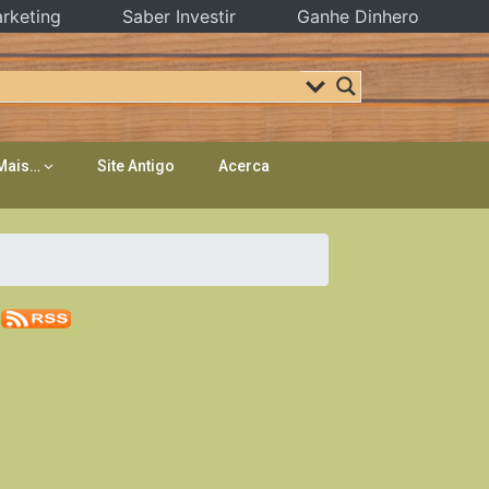
rketing
Saber Investir
Ganhe Dinhero
Mais…
Site Antigo
Acerca