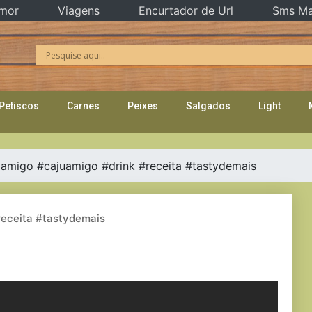
mor
Viagens
Encurtador de Url
Sms Ma
Petiscos
Carnes
Peixes
Salgados
Light
 amigo #cajuamigo #drink #receita #tastydemais
receita #tastydemais