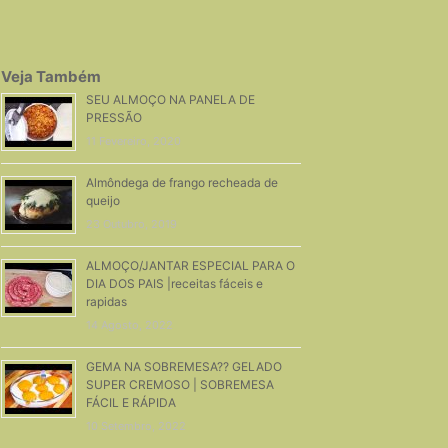
Veja Também
SEU ALMOÇO NA PANELA DE
PRESSÃO
11 Fevereiro, 2020
Almôndega de frango recheada de
queijo
23 Outubro, 2019
ALMOÇO/JANTAR ESPECIAL PARA O
DIA DOS PAIS |receitas fáceis e
rapidas
14 Agosto, 2022
GEMA NA SOBREMESA?? GELADO
SUPER CREMOSO | SOBREMESA
FÁCIL E RÁPIDA
10 Setembro, 2022