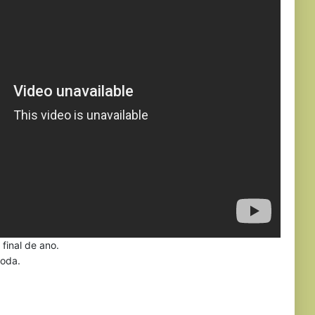
 final de ano.
moda.