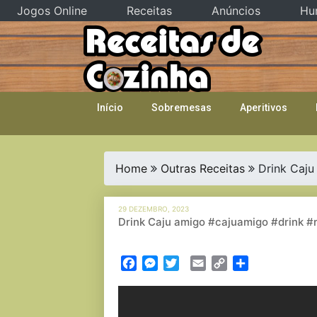
Jogos Online
Receitas
Anúncios
Hu
Skip
to
content
Início
Sobremesas
Aperitivos
Home
Outras Receitas
Drink Caju
29 DEZEMBRO, 2023
Drink Caju amigo #cajuamigo #drink #
Facebook
Messenger
Twitter
Email
Copy
Partilhar
Link