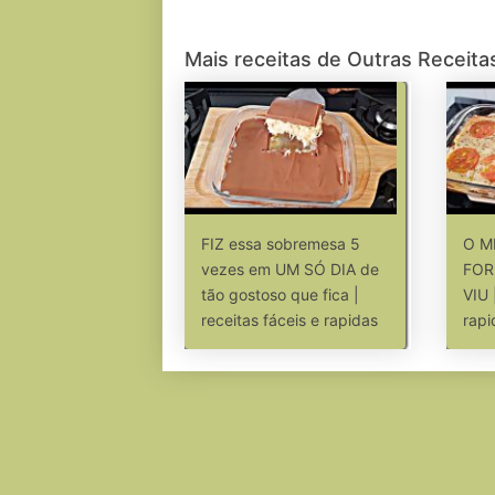
Mais receitas de Outras Receita
FIZ essa sobremesa 5
O M
vezes em UM SÓ DIA de
FOR
tão gostoso que fica |
VIU 
receitas fáceis e rapidas
rapi