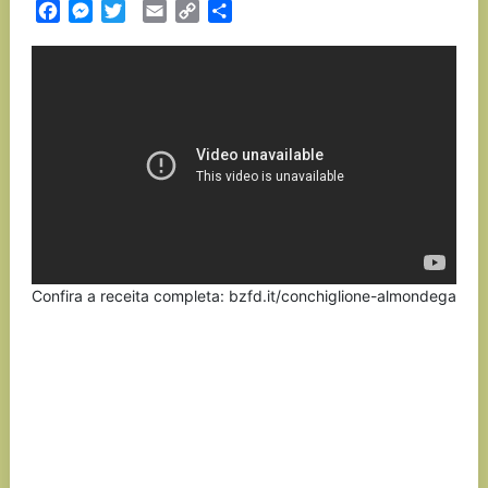
Facebook
Messenger
Twitter
Email
Copy
Partilhar
Link
Confira a receita completa: bzfd.it/conchiglione-almondega