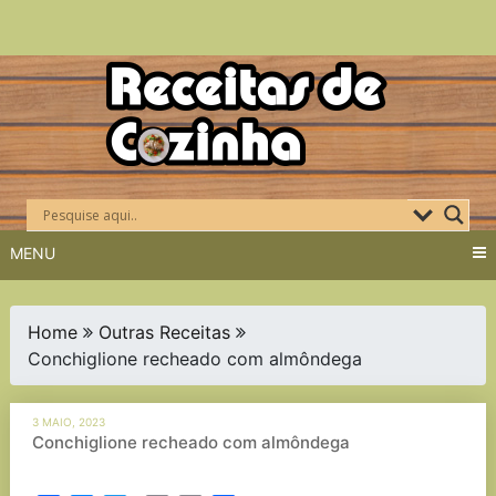
Skip
to
content
MENU
Home
Outras Receitas
Conchiglione recheado com almôndega
3 MAIO, 2023
Conchiglione recheado com almôndega