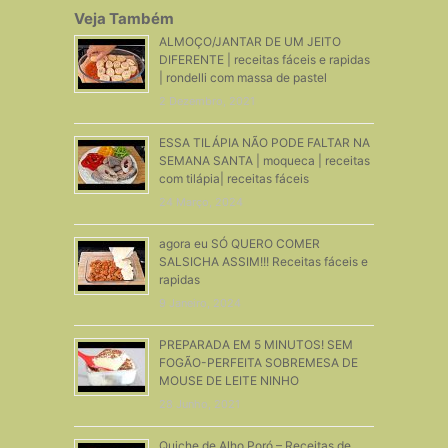
Veja Também
ALMOÇO/JANTAR DE UM JEITO
DIFERENTE | receitas fáceis e rapidas
| rondelli com massa de pastel
2 Dezembro, 2021
ESSA TILÁPIA NÃO PODE FALTAR NA
SEMANA SANTA | moqueca | receitas
com tilápia| receitas fáceis
24 Março, 2024
agora eu SÓ QUERO COMER
SALSICHA ASSIM!!! Receitas fáceis e
rapidas
9 Janeiro, 2024
PREPARADA EM 5 MINUTOS! SEM
FOGÃO-PERFEITA SOBREMESA DE
MOUSE DE LEITE NINHO
28 Junho, 2021
Quiche de Alho Poró – Receitas de