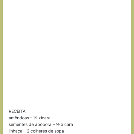
RECEITA:
amêndoas – ½ xícara
sementes de abóbora – ½ xícara
linhaça – 2 colheres de sopa