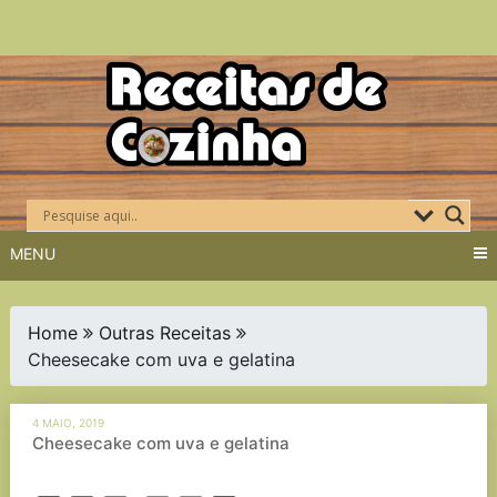
Skip
to
content
MENU
Home
Outras Receitas
Cheesecake com uva e gelatina
4 MAIO, 2019
Cheesecake com uva e gelatina