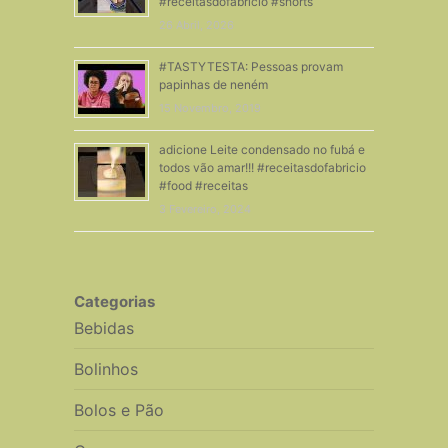
#receitasdofabricio #shorts
26 Abril, 2026
#TASTYTESTA: Pessoas provam
papinhas de neném
15 Novembro, 2019
adicione Leite condensado no fubá e
todos vão amar!!! #receitasdofabricio
#food #receitas
3 Fevereiro, 2024
Categorias
Bebidas
Bolinhos
Bolos e Pão