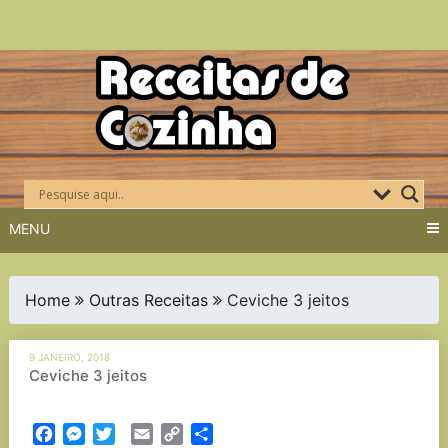
Skip
to
content
MENU
Home
Outras Receitas
Ceviche 3 jeitos
9 JANEIRO, 2018
Ceviche 3 jeitos
Facebook
Messenger
Twitter
Email
Copy
Partilhar