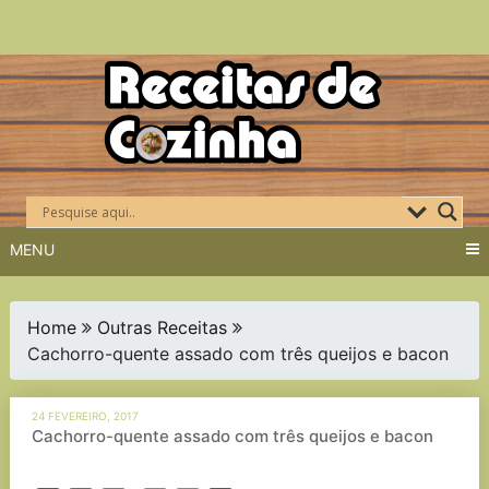
Skip
to
content
MENU
Home
Outras Receitas
Cachorro-quente assado com três queijos e bacon
24 FEVEREIRO, 2017
Cachorro-quente assado com três queijos e bacon