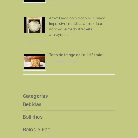
31 Dezembro, 2023
Arroz Doce com Coco Queimado!
Impossível resistir… #arrozdoce
#cocoqueimado #receita
#tastydemais
17 Agosto, 2023
Torta de frango de liquidificador
1 Fevereiro, 2018
Categorias
Bebidas
Bolinhos
Bolos e Pão