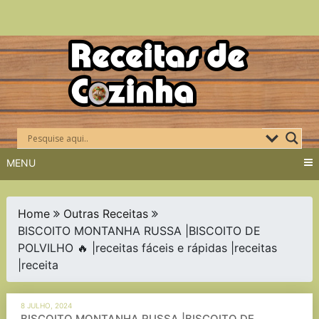
Skip
to
content
MENU
Home
Outras Receitas
BISCOITO MONTANHA RUSSA |BISCOITO DE
POLVILHO 🔥 |receitas fáceis e rápidas |receitas
|receita
8 JULHO, 2024
BISCOITO MONTANHA RUSSA |BISCOITO DE