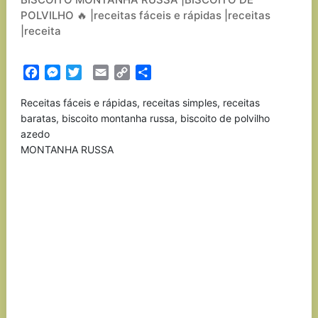
POLVILHO 🔥 |receitas fáceis e rápidas |receitas
|receita
Facebook
Messenger
Twitter
Email
Copy
Partilhar
Link
Receitas fáceis e rápidas, receitas simples, receitas
baratas, biscoito montanha russa, biscoito de polvilho
azedo
MONTANHA RUSSA