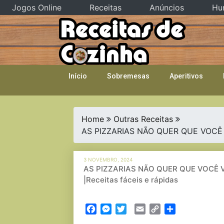
Jogos Online
Receitas
Anúncios
Hu
Skip
to
content
Início
Sobremesas
Aperitivos
Home
Outras Receitas
AS PIZZARIAS NÃO QUER QUE VOCÊ V
3 NOVEMBRO, 2024
AS PIZZARIAS NÃO QUER QUE VOCÊ 
|Receitas fáceis e rápidas
Facebook
Messenger
Twitter
Email
Copy
Partilhar
Link