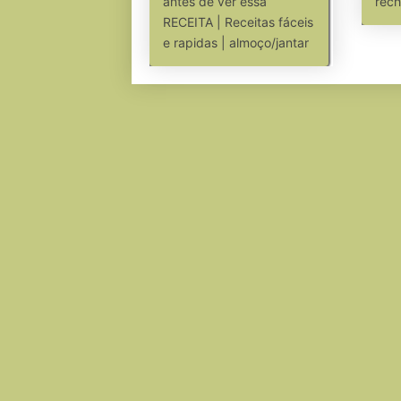
antes de ver essa
rech
RECEITA | Receitas fáceis
e rapidas | almoço/jantar