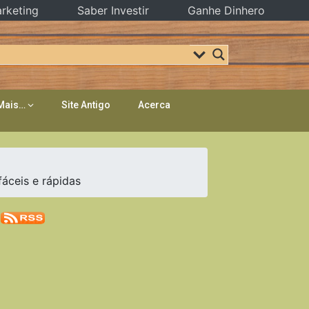
rketing
Saber Investir
Ganhe Dinhero
Mais…
Site Antigo
Acerca
ceis e rápidas