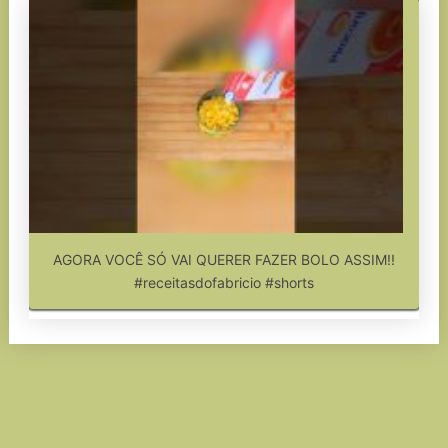
AGORA VOCÊ SÓ VAI QUERER FAZER BOLO ASSIM!!
#receitasdofabricio #shorts