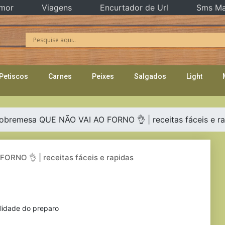
mor
Viagens
Encurtador de Url
Sms Ma
Petiscos
Carnes
Peixes
Salgados
Light
obremesa QUE NÃO VAI AO FORNO 👌 | receitas fáceis e r
ORNO 👌 | receitas fáceis e rapidas
ilidade do preparo