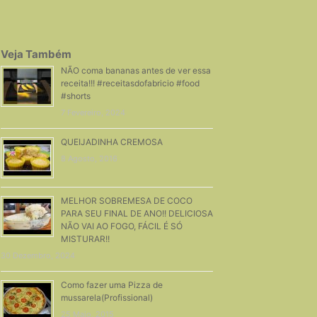
Veja Também
NÃO coma bananas antes de ver essa
receita!!! #receitasdofabricio #food
#shorts
7 Fevereiro, 2024
QUEIJADINHA CREMOSA
8 Agosto, 2016
MELHOR SOBREMESA DE COCO
PARA SEU FINAL DE ANO!! DELICIOSA
NÃO VAI AO FOGO, FÁCIL É SÓ
MISTURAR!!
30 Dezembro, 2024
Como fazer uma Pizza de
mussarela(Profissional)
25 Maio, 2015