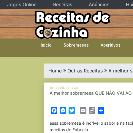
Jogos Online
Receitas
Anúncios
Hu
Skip
to
content
Início
Sobremesas
Aperitivos
Home
Outras Receitas
A melhor s
19 FEVEREIRO, 2024
A melhor sobremesa QUE NÃO VAI AO F
Facebook
Messenger
Twitter
Email
Copy
Partilhar
Link
essa sobremesa é incrível o sabor e na fac
receitas do Fabricio