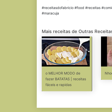
#receitasdofabricio #food #receitas #co
#maracuja
Mais receitas de Outras Receita
o MELHOR MODO de
Nho
fazer BATATAS | receitas
fáceis e rapidas