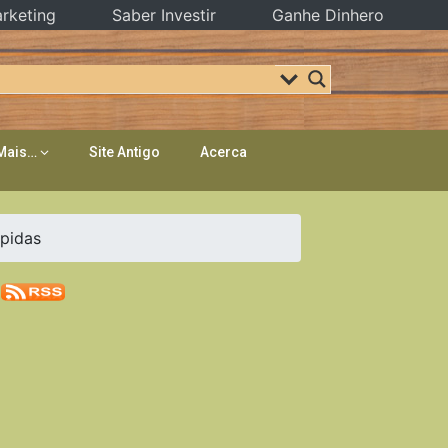
rketing
Saber Investir
Ganhe Dinhero
Mais…
Site Antigo
Acerca
apidas