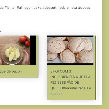
mida #jantar #almoço #cake #dessert #sobremesa #doces
s
que de bacon
E FOI COM 3
INGREDIENTES QUE ELA
FEZ ESSE PÃO DE
QUEIJO!!receitas fáceis e
rapidas