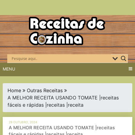
Skip
to
content
MENU
Home
Outras Receitas
A MELHOR RECEITA USANDO TOMATE |receitas
fáceis e rápidas |receitas |receita
29 OUTUBRO, 2024
A MELHOR RECEITA USANDO TOMATE |receitas
fáceis e rápidas |receitas |receita