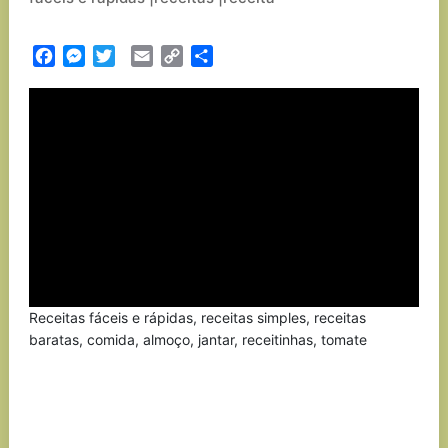
Facebook
Messenger
Twitter
Email
Copy
Partilhar
Link
Receitas fáceis e rápidas, receitas simples, receitas
baratas, comida, almoço, jantar, receitinhas, tomate