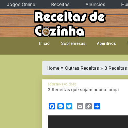
Jogos Online
Receitas
Anúncios
Hu
Skip
to
content
Início
Sobremesas
Aperitivos
Home
Outras Receitas
3 Receitas
30 SETEMBRO, 2020
3 Receitas que sujam pouca louça
Facebook
Messenger
Twitter
Email
Copy
Partilhar
Link