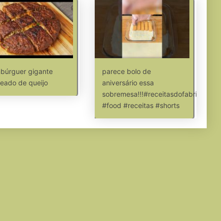
búrguer gigante
parece bolo de
eado de queijo
aniversário essa
sobremesa!!!#receitasdofabricio
#food #receitas #shorts