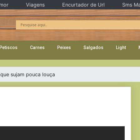
mor
Viagens
Encurtador de Url
Sms Ma
Petiscos
Carnes
Peixes
Salgados
Light
 que sujam pouca louça