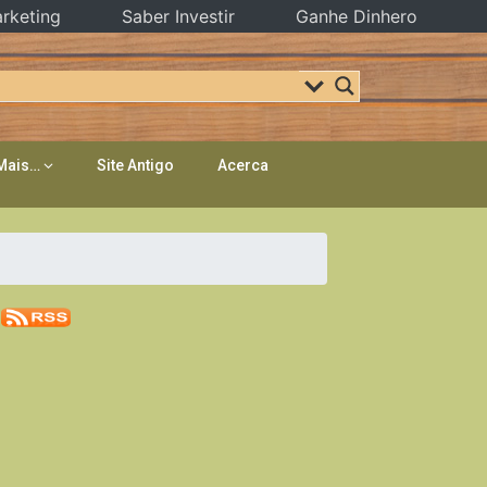
rketing
Saber Investir
Ganhe Dinhero
Mais…
Site Antigo
Acerca