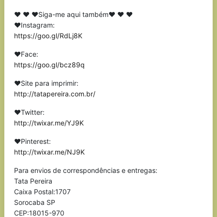
❤ ❤ ❤Siga-me aqui também❤ ❤ ❤
❤Instagram:
https://goo.gl/RdLj8K
❤Face:
https://goo.gl/bcz89q
❤Site para imprimir:
http://tatapereira.com.br/
❤Twitter:
http://twixar.me/YJ9K
❤Pinterest:
http://twixar.me/NJ9K
Para envios de correspondências e entregas:
Tata Pereira
Caixa Postal:1707
Sorocaba SP
CEP:18015-970