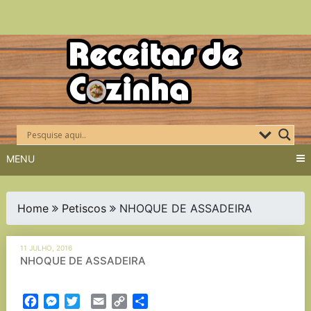
Skip
to
content
MENU
Home
Petiscos
NHOQUE DE ASSADEIRA
11 JULHO, 2016
NHOQUE DE ASSADEIRA
Facebook
Messenger
Twitter
Email
Copy
Partilhar