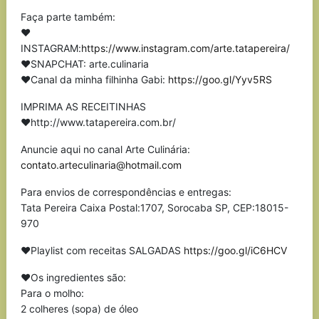
Faça parte também:
❤
INSTAGRAM:
https://www.instagram.com/arte.tatapereira/
❤SNAPCHAT: arte.culinaria
❤Canal da minha filhinha Gabi:
https://goo.gl/Yyv5RS
IMPRIMA AS RECEITINHAS
❤http://www.tatapereira.com.br/
Anuncie aqui no canal Arte Culinária:
contato.arteculinaria@hotmail.com
Para envios de correspondências e entregas:
Tata Pereira Caixa Postal:1707, Sorocaba SP, CEP:18015-
970
❤Playlist com receitas SALGADAS
https://goo.gl/iC6HCV
❤Os ingredientes são:
Para o molho:
2 colheres (sopa) de óleo