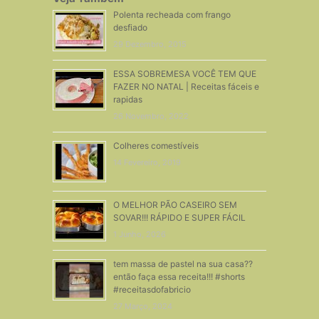
Polenta recheada com frango
desfiado
29 Dezembro, 2015
ESSA SOBREMESA VOCÊ TEM QUE
FAZER NO NATAL | Receitas fáceis e
rapidas
26 Novembro, 2022
Colheres comestíveis
14 Fevereiro, 2019
O MELHOR PÃO CASEIRO SEM
SOVAR!!! RÁPIDO E SUPER FÁCIL
1 Junho, 2026
tem massa de pastel na sua casa??
então faça essa receita!!! #shorts
#receitasdofabricio
27 Março, 2024