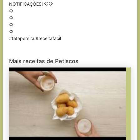
NOTIFICAÇÕES! ♡♡
🌻
🌻
🌻
🌻
#tatapereira #receitafacil
Mais receitas de Petiscos