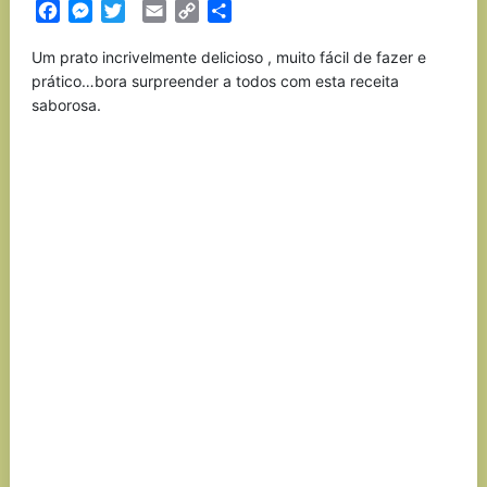
Facebook
Messenger
Twitter
Email
Copy
Partilhar
Link
Um prato incrivelmente delicioso , muito fácil de fazer e
prático…bora surpreender a todos com esta receita
saborosa.