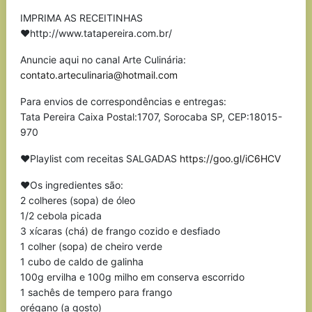
IMPRIMA AS RECEITINHAS
❤http://www.tatapereira.com.br/
Anuncie aqui no canal Arte Culinária:
contato.arteculinaria@hotmail.com
Para envios de correspondências e entregas:
Tata Pereira Caixa Postal:1707, Sorocaba SP, CEP:18015-
970
❤Playlist com receitas SALGADAS
https://goo.gl/iC6HCV
❤Os ingredientes são:
2 colheres (sopa) de óleo
1/2 cebola picada
3 xícaras (chá) de frango cozido e desfiado
1 colher (sopa) de cheiro verde
1 cubo de caldo de galinha
100g ervilha e 100g milho em conserva escorrido
1 sachês de tempero para frango
orégano (a gosto)