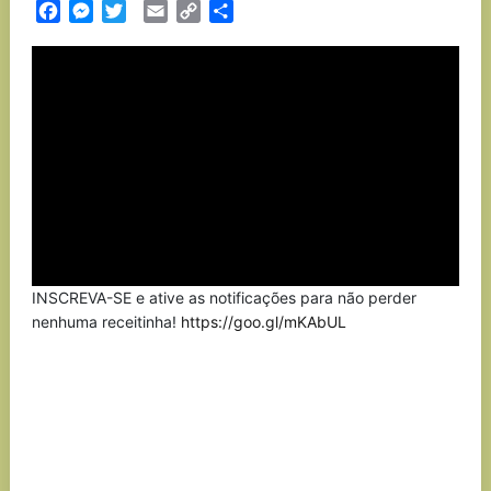
Facebook
Messenger
Twitter
Email
Copy
Partilhar
Link
INSCREVA-SE e ative as notificações para não perder
nenhuma receitinha!
https://goo.gl/mKAbUL