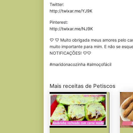
Twitter:
http://twixar.me/YJ9K
Pinterest:
http://twixar.me/NJ9K
♡ ♡ Muito obrigada meus amores pelo carinh
muito importante para mim. E não se esq
NOTIFICAÇÕES! ♡♡
#maridonacozinha #almoçofácil
Mais receitas de Petiscos