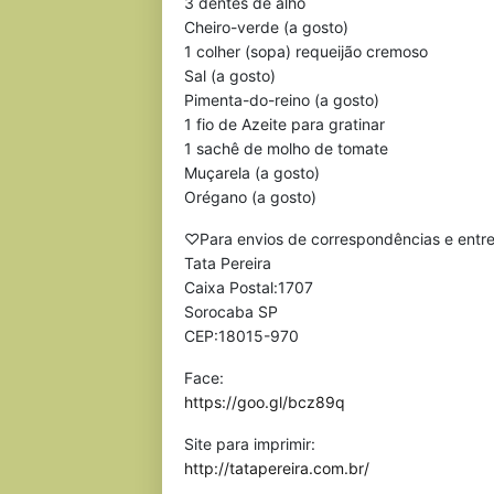
3 dentes de alho
Cheiro-verde (a gosto)
1 colher (sopa) requeijão cremoso
Sal (a gosto)
Pimenta-do-reino (a gosto)
1 fio de Azeite para gratinar
1 sachê de molho de tomate
Muçarela (a gosto)
Orégano (a gosto)
♡Para envios de correspondências e entr
Tata Pereira
Caixa Postal:1707
Sorocaba SP
CEP:18015-970
Face:
https://goo.gl/bcz89q
Site para imprimir:
http://tatapereira.com.br/