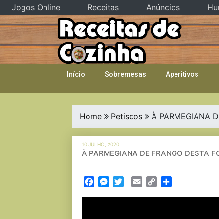
Jogos Online
Receitas
Anúncios
Hu
Skip
to
content
Início
Sobremesas
Aperitivos
Home
Petiscos
À PARMEGIANA D
10 JULHO, 2020
À PARMEGIANA DE FRANGO DESTA F
Facebook
Messenger
Twitter
Email
Copy
Partilhar
Link