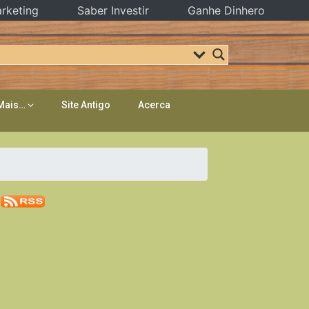
rketing
Saber Investir
Ganhe Dinhero
Mais…
Site Antigo
Acerca