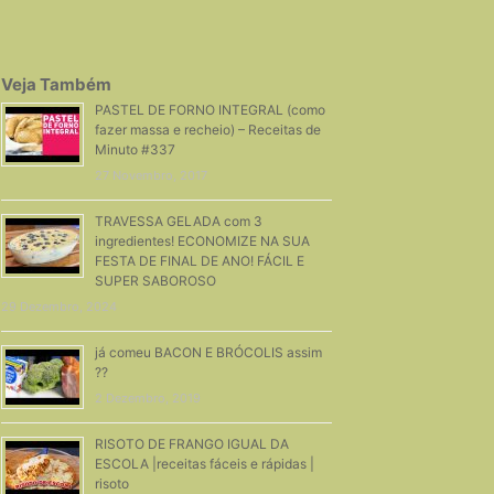
Veja Também
PASTEL DE FORNO INTEGRAL (como
fazer massa e recheio) – Receitas de
Minuto #337
27 Novembro, 2017
TRAVESSA GELADA com 3
ingredientes! ECONOMIZE NA SUA
FESTA DE FINAL DE ANO! FÁCIL E
SUPER SABOROSO
29 Dezembro, 2024
já comeu BACON E BRÓCOLIS assim
??
2 Dezembro, 2019
RISOTO DE FRANGO IGUAL DA
ESCOLA |receitas fáceis e rápidas |
risoto