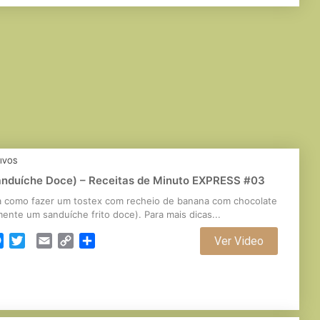
TIVOS
anduíche Doce) – Receitas de Minuto EXPRESS #03
 como fazer um tostex com recheio de banana com chocolate
ente um sanduíche frito doce). Para mais dicas...
cebook
Messenger
Twitter
Email
Copy
Partilhar
Ver Video
Link