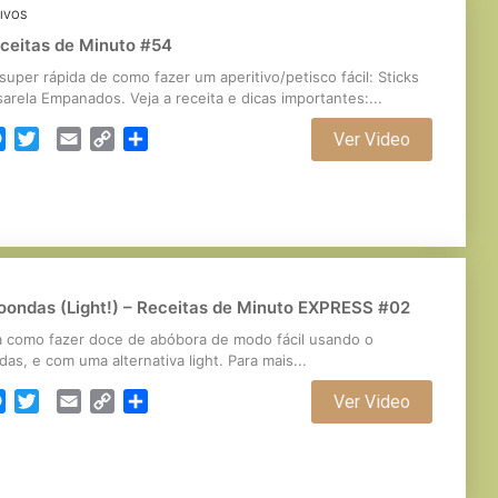
TIVOS
ceitas de Minuto #54
super rápida de como fazer um aperitivo/petisco fácil: Sticks
rela Empanados. Veja a receita e dicas importantes:...
cebook
Messenger
Twitter
Email
Copy
Partilhar
Ver Video
Link
oondas (Light!) – Receitas de Minuto EXPRESS #02
 como fazer doce de abóbora de modo fácil usando o
as, e com uma alternativa light. Para mais...
cebook
Messenger
Twitter
Email
Copy
Partilhar
Ver Video
Link