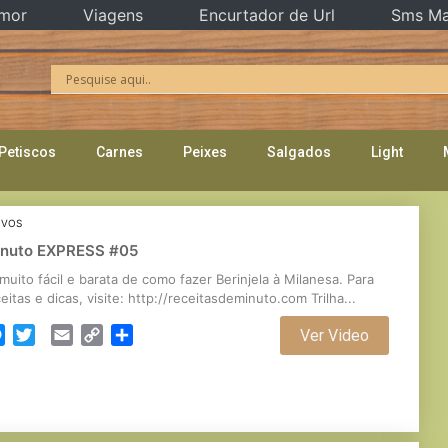
mor
Viagens
Encurtador de Url
Sms Ma
Petiscos
Carnes
Peixes
Salgados
Light
IVOS
Minuto EXPRESS #05
muito fácil e barata de como fazer Berinjela à Milanesa. Para
eitas e dicas, visite: http://receitasdeminuto.com Trilha...
cebook
Messenger
Twitter
Email
Copy
Partilhar
Ver Video
Link