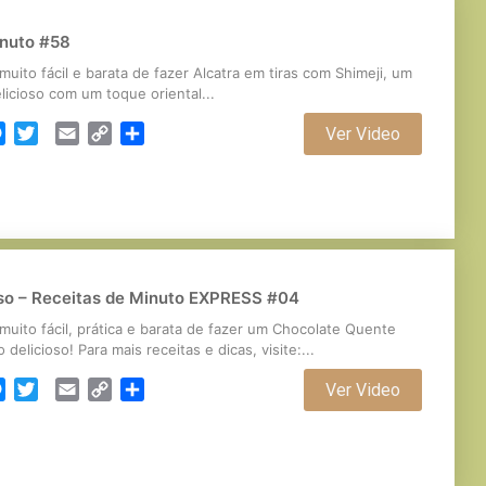
inuto #58
muito fácil e barata de fazer Alcatra em tiras com Shimeji, um
licioso com um toque oriental...
cebook
Messenger
Twitter
Email
Copy
Partilhar
Ver Video
Link
so – Receitas de Minuto EXPRESS #04
muito fácil, prática e barata de fazer um Chocolate Quente
delicioso! Para mais receitas e dicas, visite:...
cebook
Messenger
Twitter
Email
Copy
Partilhar
Ver Video
Link