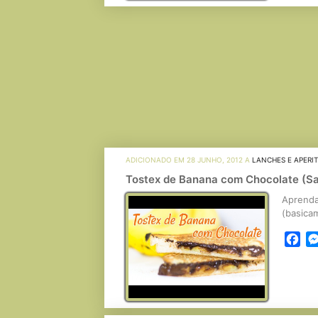
ADICIONADO EM 28 JUNHO, 2012 A
LANCHES E APERI
Tostex de Banana com Chocolate (S
Aprenda
(basicam
Fa