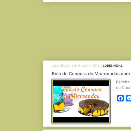
ADICIONADO EM 16 JULHO, 2012 A
SOBREMESAS
Bolo de Cenoura de Microondas com 
Receita
de Choc
Fa