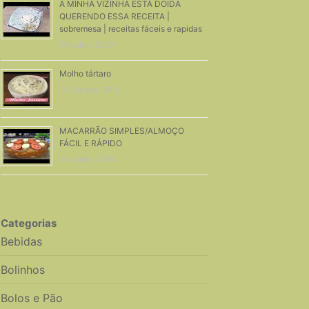
A MINHA VIZINHA ESTÁ DOIDA
QUERENDO ESSA RECEITA |
sobremesa | receitas fáceis e rapidas
26 Julho, 2022
Molho tártaro
21 Outubro, 2015
MACARRÃO SIMPLES/ALMOÇO
FÁCIL E RÁPIDO
30 Junho, 2018
Categorias
Bebidas
Bolinhos
Bolos e Pão