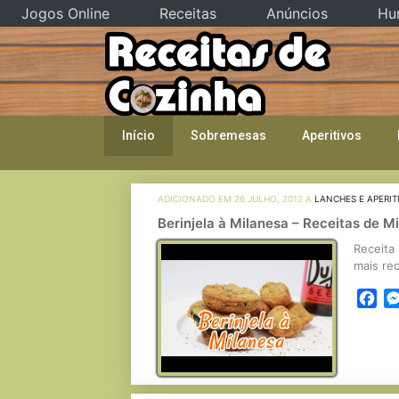
Jogos Online
Receitas
Anúncios
Hu
Skip
to
content
Início
Sobremesas
Aperitivos
ADICIONADO EM 26 JULHO, 2012 A
LANCHES E APERIT
Berinjela à Milanesa – Receitas de 
Receita 
mais rec
Fa