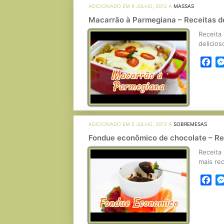
ADICIONADO EM 9 JULHO, 2012 A
MASSAS
Macarrão à Parmegiana – Receitas d
Receita
delicios
Fa
ADICIONADO EM 2 JULHO, 2012 A
SOBREMESAS
Fondue econômico de chocolate – Re
Receita
mais rec
Fa