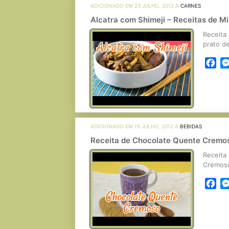
ADICIONADO EM 23 JULHO, 2012 A
CARNES
Alcatra com Shimeji – Receitas de M
Receita 
prato de
Fa
ADICIONADO EM 19 JULHO, 2012 A
BEBIDAS
Receita de Chocolate Quente Cremo
Receita 
Cremoso 
Fa