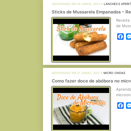
ADICIONADO EM 25 JUNHO, 2012 A
LANCHES E APERI
Sticks de Mussarela Empanados – Re
Receita 
de Mussa
Fa
ADICIONADO EM 21 JUNHO, 2012 A
MICRO-ONDAS
Como fazer doce de abóbora no micr
Aprenda
microond
Fa