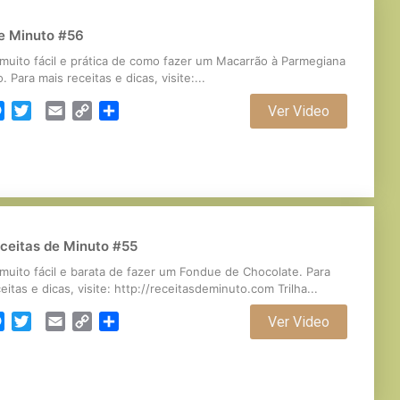
e Minuto #56
 muito fácil e prática de como fazer um Macarrão à Parmegiana
o. Para mais receitas e dicas, visite:...
cebook
Messenger
Twitter
Email
Copy
Partilhar
Ver Video
Link
ceitas de Minuto #55
 muito fácil e barata de fazer um Fondue de Chocolate. Para
eitas e dicas, visite: http://receitasdeminuto.com Trilha...
cebook
Messenger
Twitter
Email
Copy
Partilhar
Ver Video
Link