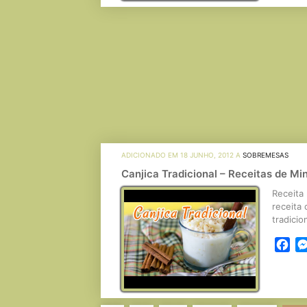
ADICIONADO EM 18 JUNHO, 2012 A
SOBREMESAS
Canjica Tradicional – Receitas de Mi
Receita 
receita 
tradicio
Fa