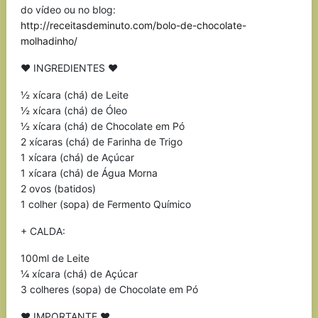
do vídeo ou no blog:
http://receitasdeminuto.com/bolo-de-chocolate-
molhadinho/
♥ INGREDIENTES ♥
½ xícara (chá) de Leite
½ xícara (chá) de Óleo
½ xícara (chá) de Chocolate em Pó
2 xícaras (chá) de Farinha de Trigo
1 xícara (chá) de Açúcar
1 xícara (chá) de Água Morna
2 ovos (batidos)
1 colher (sopa) de Fermento Químico
+ CALDA:
100ml de Leite
¼ xícara (chá) de Açúcar
3 colheres (sopa) de Chocolate em Pó
♥ IMPORTANTE ♥