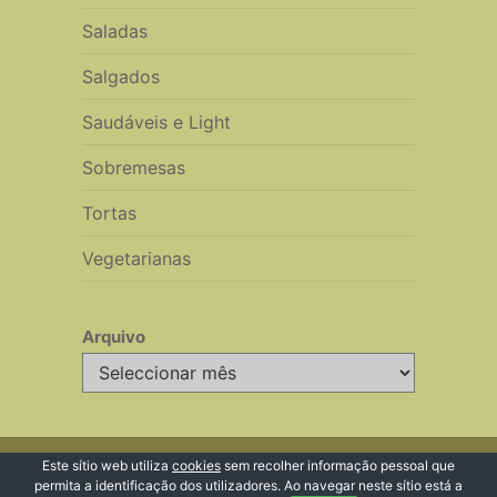
Saladas
Salgados
Saudáveis e Light
Sobremesas
Tortas
Vegetarianas
Arquivo
Arquivo
© 2026 Receitas de Cozinha
Este sítio web utiliza
cookies
sem recolher informação pessoal que
permita a identificação dos utilizadores. Ao navegar neste sítio está a
Voltar ao Topo ↑