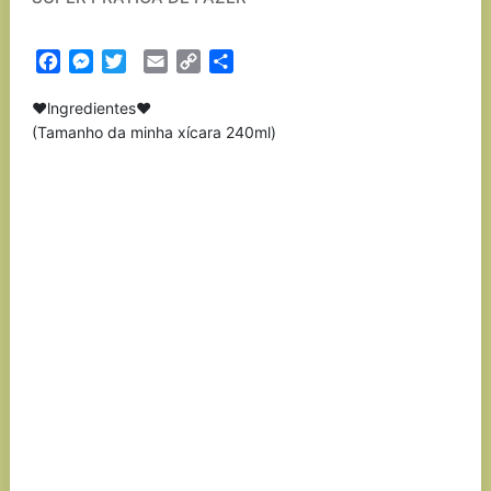
Facebook
Messenger
Twitter
Email
Copy
Partilhar
Link
❤️lngredientes❤️
(Tamanho da minha xícara 240ml)