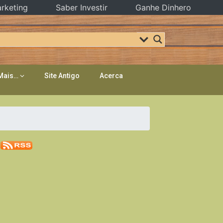
rketing
Saber Investir
Ganhe Dinhero
Mais…
Site Antigo
Acerca