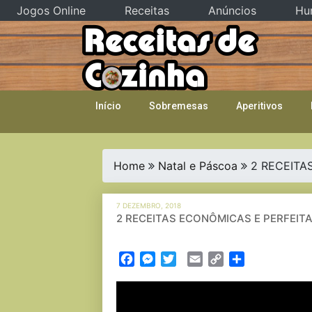
Jogos Online
Receitas
Anúncios
Hu
Skip
to
content
Início
Sobremesas
Aperitivos
Home
Natal e Páscoa
2 RECEITA
7 DEZEMBRO, 2018
2 RECEITAS ECONÔMICAS E PERFEIT
Facebook
Messenger
Twitter
Email
Copy
Partilhar
Link