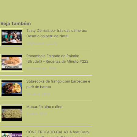
Veja Também
Tasty Demais por trás das câmeras:
Desafio do peru de Natal
19 Dezembro, 2018
Rocambole Folhado de Palmito
(Strudel!) – Receitas de Minuto #222
14 Setembro, 2015
Sobrecoxa de frango com barbecue e
purê de batata
16 Julho, 2019
Macarrão alho e óleo
8 Maio, 2016
CONE TRUFADO GALÁXIA feat Carol