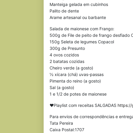
Manteiga gelada em cubinhos
Palito de dente
Arame artesanal ou barbante
Salada de maionese com Frango:
500g de File de peito de frango desfiado 
150g Seleta de legumes Copacol
300g de Presunto
4 ovos cozidos
2 batatas cozidas
Cheiro verde (a gosto)
½ xícara (chá) uvas-passas
Pimenta do reino (a gosto)
Sal (a gosto)
1 e 1/2 de potes de maionese
❤Playlist com receitas SALGADAS
https:/
Para envios de correspondências e entreg
Tata Pereira
Caixa Postal:1707