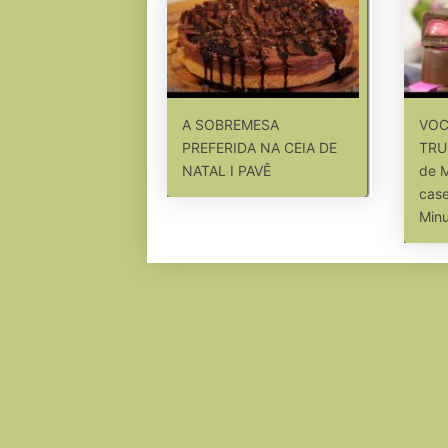
A SOBREMESA
VOC
PREFERIDA NA CEIA DE
TRU
NATAL I PAVÊ
de 
case
Min