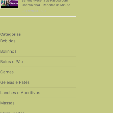
Santina (Receita de Páscoa com
Chantininho) – Receitas de Minuto
28 Fevereiro, 2018
Categorias
Bebidas
Bolinhos
Bolos e Pão
Carnes
Geleias e Patês
Lanches e Aperitivos
Massas