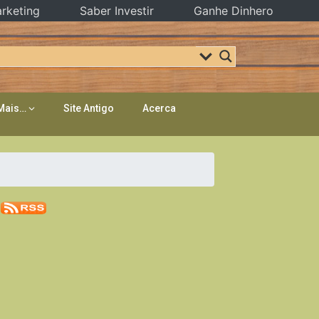
rketing
Saber Investir
Ganhe Dinhero
Mais…
Site Antigo
Acerca