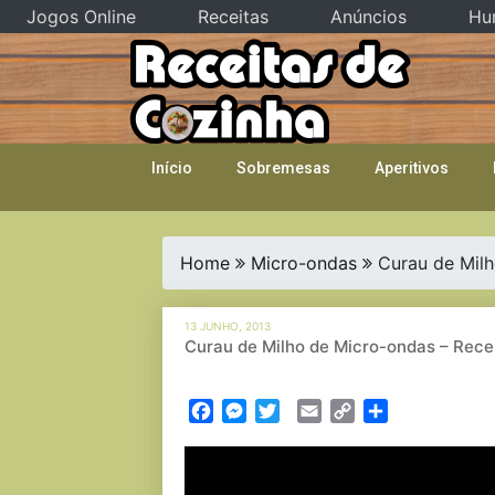
Jogos Online
Receitas
Anúncios
Hu
Skip
to
content
Início
Sobremesas
Aperitivos
Home
Micro-ondas
Curau de Mil
13 JUNHO, 2013
Curau de Milho de Micro-ondas – Rec
Facebook
Messenger
Twitter
Email
Copy
Partilhar
Link