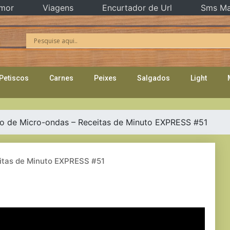
mor
Viagens
Encurtador de Url
Sms Ma
Petiscos
Carnes
Peixes
Salgados
Light
ho de Micro-ondas – Receitas de Minuto EXPRESS #51
eitas de Minuto EXPRESS #51