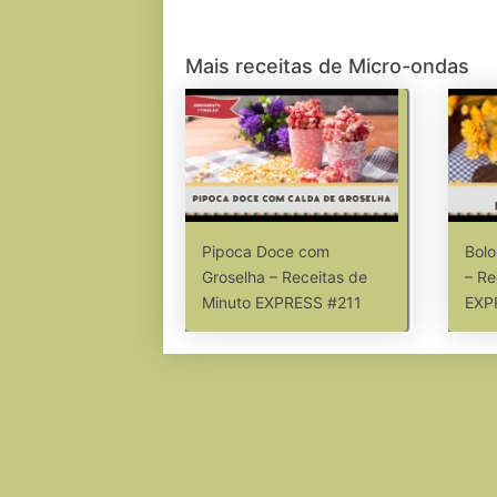
Mais receitas de Micro-ondas
Pipoca Doce com
Bolo
Groselha – Receitas de
– Re
Minuto EXPRESS #211
EXP