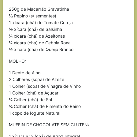
250g de Macarrão Gravatinha
½ Pepino (s/ sementes)
1 xícara (chá) de Tomate Cereja
½ xícara (chá) de Salsinha
¼ xícara (chá) de Azeitonas
¼ xícara (chá) de Cebola Roxa
½ xícara (chá) de Queijo Branco
MOLHO:
1 Dente de Alho
2 Colheres (sopa) de Azeite
1 Colher (sopa) de Vinagre de Vinho
1 Colher (chá) de Açúcar
¼ Colher (chá) de Sal
¼ Colher (chá) de Pimenta do Reino
1 copo de Iogurte Natural
MUFFIN DE CHOCOLATE SEM GLUTEN:
1 xícara e ½ (chá) de Arroz Integral