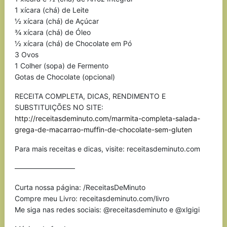
1 xícara (chá) de Leite
½ xícara (chá) de Açúcar
¾ xícara (chá) de Óleo
½ xícara (chá) de Chocolate em Pó
3 Ovos
1 Colher (sopa) de Fermento
Gotas de Chocolate (opcional)
RECEITA COMPLETA, DICAS, RENDIMENTO E
SUBSTITUIÇÕES NO SITE:
http://receitasdeminuto.com/marmita-completa-salada-
grega-de-macarrao-muffin-de-chocolate-sem-gluten
Para mais receitas e dicas, visite: receitasdeminuto.com
————————–
Curta nossa página: /ReceitasDeMinuto
Compre meu Livro: receitasdeminuto.com/livro
Me siga nas redes sociais: @receitasdeminuto e @xlgigi