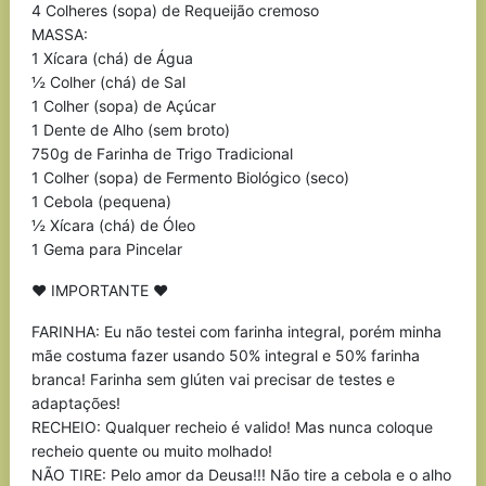
4 Colheres (sopa) de Requeijão cremoso
MASSA:
1 Xícara (chá) de Água
½ Colher (chá) de Sal
1 Colher (sopa) de Açúcar
1 Dente de Alho (sem broto)
750g de Farinha de Trigo Tradicional
1 Colher (sopa) de Fermento Biológico (seco)
1 Cebola (pequena)
½ Xícara (chá) de Óleo
1 Gema para Pincelar
♥ IMPORTANTE ♥
FARINHA: Eu não testei com farinha integral, porém minha
mãe costuma fazer usando 50% integral e 50% farinha
branca! Farinha sem glúten vai precisar de testes e
adaptações!
RECHEIO: Qualquer recheio é valido! Mas nunca coloque
recheio quente ou muito molhado!
NÃO TIRE: Pelo amor da Deusa!!! Não tire a cebola e o alho