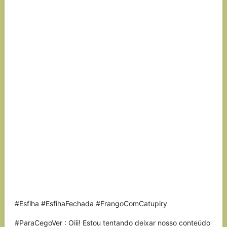
#Esfiha #EsfihaFechada #FrangoComCatupiry
#ParaCegoVer : Oiii! Estou tentando deixar nosso conteúdo