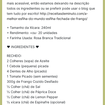
mais acessível, então estamos deixando na descrição
todos os ingredientes ou se preferir pode usar o blog que
tem tudo por escrito!
http://receitasdeminuto.com/a-
melhor-esfiha-do-mundo-esfiha-fechada-de-frango/
+ Tamanho da Xícara: 240ml
+ Rendimento: +ou- 20 unidades
+ Farinha Usada: Rosa Branca Tradicional
♥ INGREDIENTES ♥
RECHEIO:
2 Colheres (sopa) de Azeite
1 Cebola (pequena) picada
4 Dentes de Alho (picado)
1 Tomate Picado (sem sementes)
300g de Frango Cozido Desfiado
½ Colher (chá) de Sal
½ Colher (chá) de Páprica Doce
½ Colher (chá) de Lemon Pepper
½ xícara (chá) de Espinafre (opcional)