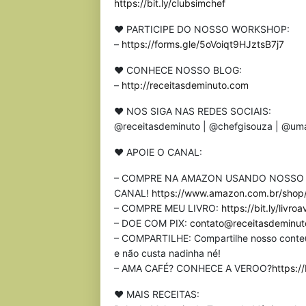
https://bit.ly/clubsimchef
♥ PARTICIPE DO NOSSO WORKSHOP:
–
https://forms.gle/5oVoiqt9HJztsB7j7
♥ CONHECE NOSSO BLOG:
–
http://receitasdeminuto.com
♥ NOS SIGA NAS REDES SOCIAIS:
@receitasdeminuto | @chefgisouza | @uma
♥ APOIE O CANAL:
– COMPRE NA AMAZON USANDO NOSSO L
CANAL!
https://www.amazon.com.br/shop/
– COMPRE MEU LIVRO:
https://bit.ly/livro
– DOE COM PIX:
contato@receitasdeminu
– COMPARTILHE: Compartilhe nosso conteúd
e não custa nadinha né!
– AMA CAFÉ? CONHECE A VEROO?
https://
♥ MAIS RECEITAS: