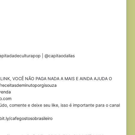
pitadadeculturapop | @capitaodallas
INK, VOCÊ NÃO PAGA NADA A MAIS E AINDA AJUDA O
receitasdeminutoporgisouza
avenda
to.com
o, comente e deixe seu like, isso é importante para o canal
bit.ly/cafegostosobrasileiro