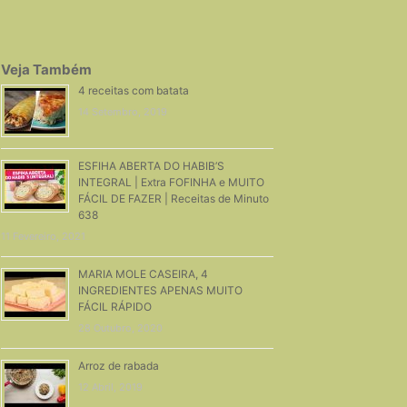
Veja Também
4 receitas com batata
14 Setembro, 2019
ESFIHA ABERTA DO HABIB’S
INTEGRAL | Extra FOFINHA e MUITO
FÁCIL DE FAZER | Receitas de Minuto
638
11 Fevereiro, 2021
MARIA MOLE CASEIRA, 4
INGREDIENTES APENAS MUITO
FÁCIL RÁPIDO
28 Outubro, 2020
Arroz de rabada
12 Abril, 2019