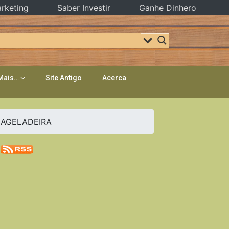
rketing
Saber Investir
Ganhe Dinhero
Mais…
Site Antigo
Acerca
NAGELADEIRA