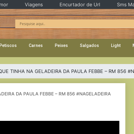
mor
Viagens
Encurtador de Url
Sms Ma
Petiscos
Carnes
Peixes
Salgados
Light
QUE TINHA NA GELADEIRA DA PAULA FEBBE – RM 856 #
ADEIRA DA PAULA FEBBE – RM 856 #NAGELADEIRA