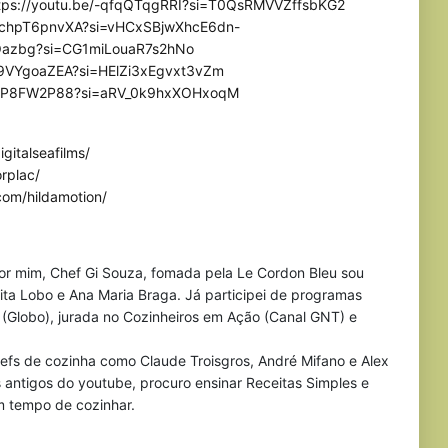
tps://youtu.be/-qfqQTqgRRI?si=T0QsRMVVZffsbKG2
/KchpT6pnvXA?si=vHCxSBjwXhcE6dn-
eaOazbg?si=CG1miLouaR7s2hNo
zC9VYgoaZEA?si=HElZi3xEgvxt3vZm
p3fP8FW2P88?si=aRV_0k9hxXOHxoqM
gitalseafilms/
rplac/
com/hildamotion/
por mim, Chef Gi Souza, fomada pela Le Cordon Bleu sou
Rita Lobo e Ana Maria Braga. Já participei de programas
(Globo), jurada no Cozinheiros em Ação (Canal GNT) e
efs de cozinha como Claude Troisgros, André Mifano e Alex
s antigos do youtube, procuro ensinar Receitas Simples e
 tempo de cozinhar.