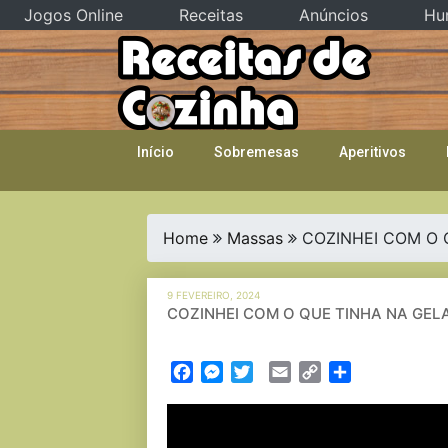
Jogos Online
Receitas
Anúncios
Hu
Skip
to
content
Início
Sobremesas
Aperitivos
Home
Massas
COZINHEI COM O 
9 FEVEREIRO, 2024
COZINHEI COM O QUE TINHA NA GEL
Facebook
Messenger
Twitter
Email
Copy
Partilhar
Link