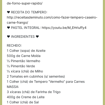
de-forno-super-rapido/
♥ RECEITA DO TEMPERO:
http://receitasdeminuto.com/como-fazer-tempero-caseiro-
carne-frango/
♥ PASTEL INTEGRAL:
https://youtu.be/M_EHrIuffy4
♥ INGREDIENTES ♥
RECHEIO:
1 Colher (sopa) de Azeite
500g de Carne Moída
½ Pimentão Vermelho
½ Pimentão Verde
½ xícara (chá) de Milho
2 Tomates em cubinhos (s/ sementes)
1 Colher (chá) de Tempero “Vermelho” para Carnes
MASSA:
3 xícaras (chá) de Farinha de Trigo
400g de Creme de Leite
1 Colher (chá) de Sal