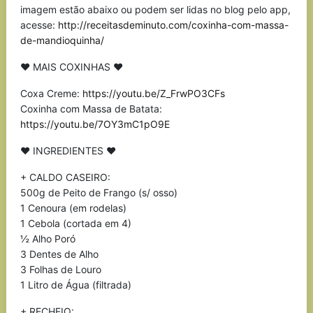
imagem estão abaixo ou podem ser lidas no blog pelo app,
acesse:
http://receitasdeminuto.com/coxinha-com-massa-
de-mandioquinha/
♥ MAIS COXINHAS ♥
Coxa Creme:
https://youtu.be/Z_FrwPO3CFs
Coxinha com Massa de Batata:
https://youtu.be/7OY3mC1pO9E
♥ INGREDIENTES ♥
+ CALDO CASEIRO:
500g de Peito de Frango (s/ osso)
1 Cenoura (em rodelas)
1 Cebola (cortada em 4)
½ Alho Poró
3 Dentes de Alho
3 Folhas de Louro
1 Litro de Água (filtrada)
+ RECHEIO: