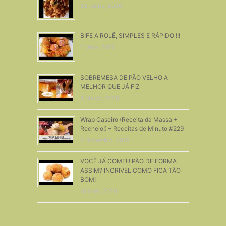
22 Junho, 2020
BIFE A ROLÊ, SIMPLES E RÁPIDO !!!
6 Maio, 2020
SOBREMESA DE PÃO VELHO A
MELHOR QUE JÁ FIZ
4 Março, 2020
Wrap Caseiro (Receita da Massa +
Recheio!) – Receitas de Minuto #229
2 Novembro, 2015
VOCÊ JÁ COMEU PÃO DE FORMA
ASSIM? INCRIVEL COMO FICA TÃO
BOM!
10 Abril, 2020