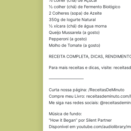
½ colher (chá) de Açúcar
½ colher (chá) de Fermento Biológico
2 Colheres (sopa) de Azeite
350g de Iogurte Natural
½ xícara (chá) de água morna
Queijo Mussarela (a gosto)
Pepperoni (a gosto)
Molho de Tomate (a gosto)
RECEITA COMPLETA, DICAS, RENDIMENTO
Para mais receitas e dicas, visite: receit
————————–
Curta nossa página: /ReceitasDeMinuto
Compre meu Livro: receitasdeminuto.com/l
Me siga nas redes sociais: @receitasdemin
Música de fundo:
“How it Began” por Silent Partner
Disponível em youtube.com/audiolibrary/m