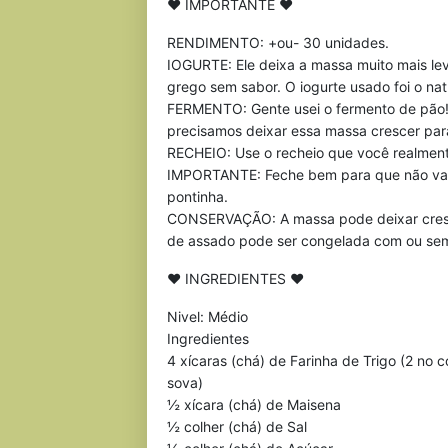
♥ IMPORTANTE ♥
RENDIMENTO: +ou- 30 unidades.
IOGURTE: Ele deixa a massa muito mais lev
grego sem sabor. O iogurte usado foi o na
FERMENTO: Gente usei o fermento de pão!
precisamos deixar essa massa crescer para 
RECHEIO: Use o recheio que você realment
IMPORTANTE: Feche bem para que não vaze
pontinha.
CONSERVAÇÃO: A massa pode deixar crescen
de assado pode ser congelada com ou sem
♥ INGREDIENTES ♥
Nivel: Médio
Ingredientes
4 xícaras (chá) de Farinha de Trigo (2 no
sova)
½ xícara (chá) de Maisena
½ colher (chá) de Sal