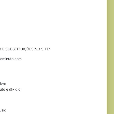
 E SUBSTITUIÇÕES NO SITE:
asdeminuto.com
ivro
uto e @xlgigi
usic