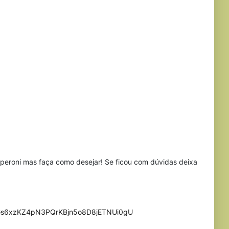
peroni mas faça como desejar! Se ficou com dúvidas deixa
=PLGs6xzKZ4pN3PQrKBjn5o8D8jETNUi0gU