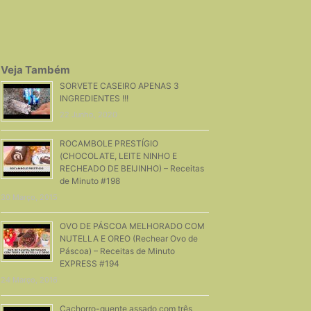
Veja Também
SORVETE CASEIRO APENAS 3
INGREDIENTES !!!
22 Junho, 2020
ROCAMBOLE PRESTÍGIO
(CHOCOLATE, LEITE NINHO E
RECHEADO DE BEIJINHO) – Receitas
de Minuto #198
30 Março, 2015
OVO DE PÁSCOA MELHORADO COM
NUTELLA E OREO (Rechear Ovo de
Páscoa) – Receitas de Minuto
EXPRESS #194
24 Março, 2016
Cachorro-quente assado com três