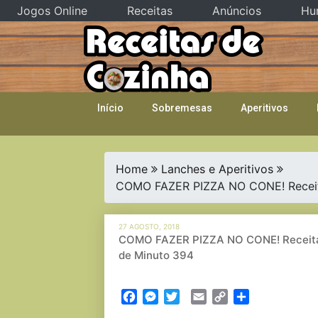
Jogos Online
Receitas
Anúncios
Hu
Skip
to
content
Início
Sobremesas
Aperitivos
Home
Lanches e Aperitivos
COMO FAZER PIZZA NO CONE! Receita s
27 AGOSTO, 2018
COMO FAZER PIZZA NO CONE! Receita su
de Minuto 394
Facebook
Messenger
Twitter
Email
Copy
Partilhar
Link