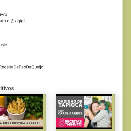
ivro
uto e @xlgigi
usic
ReceitaDePaoDeQueijo
itivos