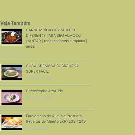
Veja Também
CARNE MOÍDA DE UM JEITO
DIFERENTE PARA SEU ALMOÇO
/JANTAR | receitas fáceis e rapidas |
arroz
26 Outubro, 2021
CUCA CREMOSA SOBREMESA
SUPER FÁCIL
31 Outubro, 2018
Cheesecake Arco-Íris
26 Junho, 2020
Enroladinho de Queijo e Presunto –
Receitas de Minuto EXPRESS #246
23 Março, 2017