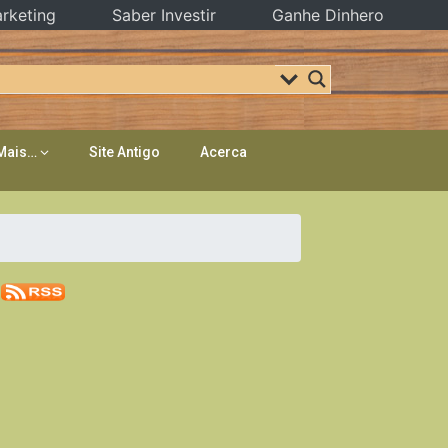
rketing
Saber Investir
Ganhe Dinhero
Mais…
Site Antigo
Acerca