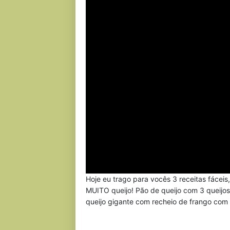
Hoje eu trago para vocês 3 receitas fáceis
MUITO queijo! Pão de queijo com 3 queijo
queijo gigante com recheio de frango com c