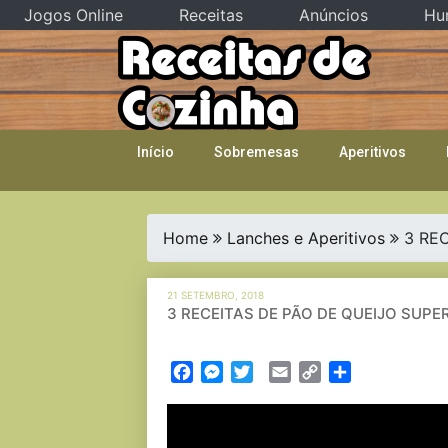
Jogos Online
Receitas
Anúncios
Hu
Skip
to
content
Início
Sobremesas
Aperitivos
Home
Lanches e Aperitivos
3 RE
21 SETEMBRO, 2018
3 RECEITAS DE PÃO DE QUEIJO SUPE
Facebook
Messenger
Twitter
Email
Copy
Partilhar
Link