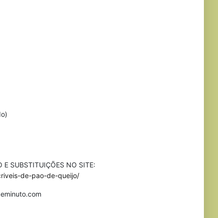
do)
 E SUBSTITUIÇÕES NO SITE:
criveis-de-pao-de-queijo/
asdeminuto.com