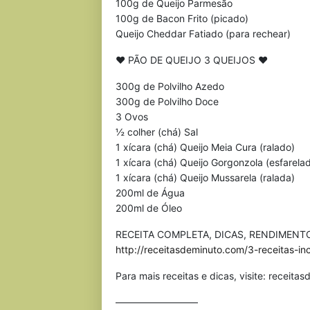
100g de Queijo Parmesão
100g de Bacon Frito (picado)
Queijo Cheddar Fatiado (para rechear)
♥ PÃO DE QUEIJO 3 QUEIJOS ♥
300g de Polvilho Azedo
300g de Polvilho Doce
3 Ovos
½ colher (chá) Sal
1 xícara (chá) Queijo Meia Cura (ralado)
1 xícara (chá) Queijo Gorgonzola (esfarela
1 xícara (chá) Queijo Mussarela (ralada)
200ml de Água
200ml de Óleo
RECEITA COMPLETA, DICAS, RENDIMENTO
http://receitasdeminuto.com/3-receitas-in
Para mais receitas e dicas, visite: receit
————————–