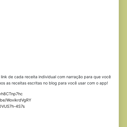
ink de cada receita individual com narração para que você
s as receitas escritas no blog para você usar com o app!
/Evh8CTnp7hc
u.be/WovikrdVgRY
/OVUS7h-4S7s