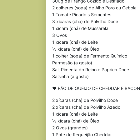
300g de Frango Cozido e Desfiado
2 colheres (sopa) de Alho Poro ou Cebola
1 Tomate Picado s Sementes
3 xícaras (chá) de Polvilho Doce
1 xícara (chá) de Mussarela
3 Ovos
1 xícara (chá) de Leite
½ xícara (chá) de Óleo
1 colher (sopa) de Fermento Químico
Parmesão (a gosto)
Sal, Pimenta do Reino e Paprica Doce
Salsinha (a gosto)
♥ PÃO DE QUEIJO DE CHEDDAR E BACO
2 xícaras (chá) de Polvilho Doce
2 xícaras (chá) de Polvilho Azedo
1 xícara (chá) de Leite
½ xícara (chá) de Óleo
2 Ovos (grandes)
1 Pote de Requeijão Cheddar