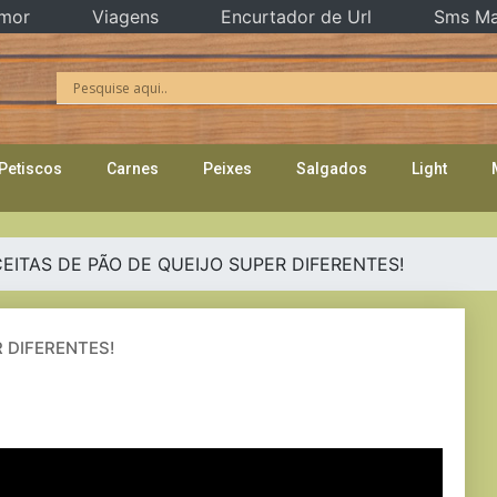
mor
Viagens
Encurtador de Url
Sms Ma
Petiscos
Carnes
Peixes
Salgados
Light
CEITAS DE PÃO DE QUEIJO SUPER DIFERENTES!
R DIFERENTES!