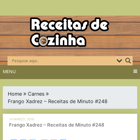
Skip
to
content
MENU
Home
Carnes
Frango Xadrez – Receitas de Minuto #248
14 MARÇO, 2016
Frango Xadrez – Receitas de Minuto #248