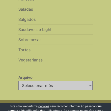
Saladas
Salgados
Saudáveis e Light
Sobremesas
Tortas
Vegetarianas
Arquivo
Arquivo
© 2026 Receitas de Cozinha
Este sítio web utiliza
cookies
sem recolher informação pessoal que
permita a identificação dos utilizadores. Ao navegar neste sítio está a