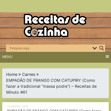
Skip
to
content
MENU
Home
Carnes
EMPADÃO DE FRANGO COM CATUPIRY (Como
fazer a tradicional “massa podre”) – Receitas de
Minuto #61
13 AGOSTO, 2012
EMPADÃO DE FRANGO COM CATUPIRY (Como fazer